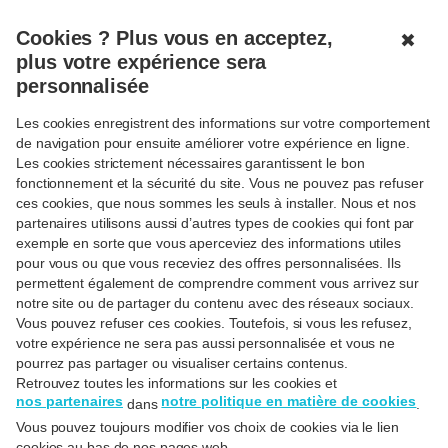
MENU
FERMÉ
Cookies ? Plus vous en acceptez,
✖
plus votre expérience sera
personnalisée
< Retour
Les cookies enregistrent des informations sur votre comportement
Tout savoir sur la facture
de navigation pour ensuite améliorer votre expérience en ligne.
d'achat d'une voiture
Les cookies strictement nécessaires garantissent le bon
fonctionnement et la sécurité du site. Vous ne pouvez pas refuser
d'occasion
ces cookies, que nous sommes les seuls à installer. Nous et nos
partenaires utilisons aussi d’autres types de cookies qui font par
Le
31/01/25
exemple en sorte que vous aperceviez des informations utiles
pour vous ou que vous receviez des offres personnalisées. Ils
permettent également de comprendre comment vous arrivez sur
notre site ou de partager du contenu avec des réseaux sociaux.
Vous pouvez refuser ces cookies. Toutefois, si vous les refusez,
votre expérience ne sera pas aussi personnalisée et vous ne
pourrez pas partager ou visualiser certains contenus.
Retrouvez toutes les informations sur les cookies et
nos partenaires
notre politique en matière de cookies
dans
.
Vous pouvez toujours modifier vos choix de cookies via le lien
cookies au bas de nos pages web.