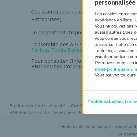
personnalisée
Ces statistiques couvrent le volume agrég
Les cookies enregistr
Entreprises).
expérience en ligne. L
Vous ne pouvez pas re
Le rapport est disponible
ici
.
aussi d’autres types 
vous ou que vous rec
L’ensemble des API réglementaires PSD2 de
arrivez sur notre sit
Paribas Fortis Developers Portal
.
Toutefois, si vous le
visualiser certains co
Pour consulter l’information et les
statisti
Retrouvez toutes les i
BNP Paribas Corporate and Institutional Ba
notre politique en m
Vous pouvez toujours 
Choisir soi-même les c
En ligne en toute sécurité
Conditions d’utilisation du sit
BNP Paribas Fortis Developers Portal
Accessibilité
Hello bank! est la banque mobile de 
Le conten