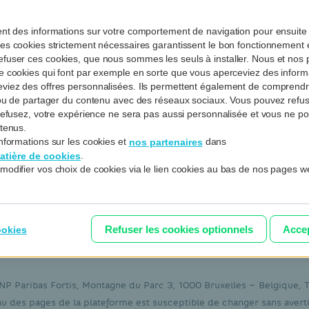
é des API PSD2 de BNP Paribas Fortis, pour toutes ses 
ent des informations sur votre comportement de navigation pour ensuite 
es cookies strictement nécessaires garantissent le bon fonctionnement et
fuser ces cookies, que nous sommes les seuls à installer. Nous et nos p
de cookies qui font par exemple en sorte que vous aperceviez des informa
eviez des offres personnalisées. Ils permettent également de compren
 BNP Paribas Fortis et leur documentation sont disponib
e ou de partager du contenu avec des réseaux sociaux. Vous pouvez refus
s refusez, votre expérience ne sera pas aussi personnalisée et vous ne p
ntenus.
ques
concernant les API PSD2 de Connexis Cash, veuillez-
nformations sur les cookies et
dans
nos partenaires
nking (CIB) disponible sur le
BNP Paribas CIB Develope
.
atière de cookies
modifier vos choix de cookies via le lien cookies au bas de nos pages w
Refuser les cookies optionnels
Accep
ookies
e
Déclaration Vie Privée
Cookies
PSD2
Documents légau
BNP Paribas Fortis, Montagne du Parc 3, 1000 Bruxelles – Belgique,
u des pages de la plateforme est susceptible de changer sans aver