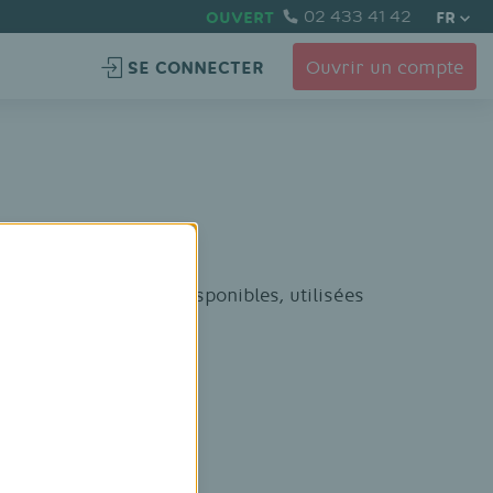
OUVERT
02 433 41 42
FR
SE CONNECTER
Ouvrir un compte
églementaires PSD2 disponibles, utilisées