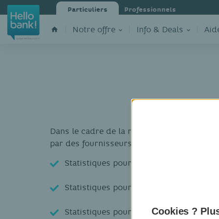
Particuliers
Professionnels
Notre offre
Info & Deals
Aid
Dans le cadre de la réglementation PSD2, B
par des fournisseurs tiers:
Statistiques pour les API du Service in
Statistiques pour les API du Service i
Cookies ? Plus
Statistiques pour les API de Vérificatio