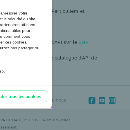
marques et segments (Particuliers et
améliorer votre
 la sécurité du site.
artenaires utilisons
tions utiles pour
dre comment vous
les via le catalogue d’API sur le
BNP
er ces cookies.
ourrez pas partager ou
vous rediriger vers le catalogue d’API de
rs portal
.
eb.
ter tous les cookies
Suivez-nous
x & tarifs
 TVA BE 0403.199.702 - RPM Bruxelles.
tissement.