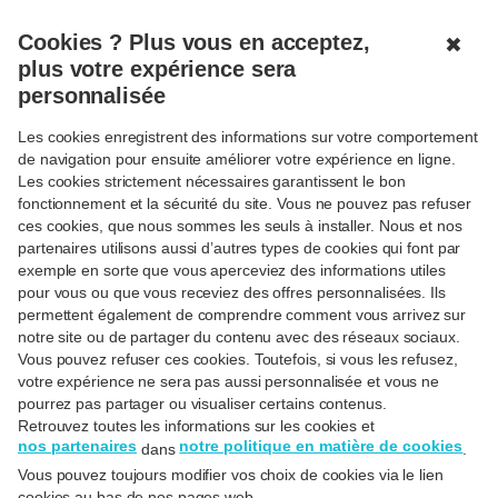
MENU
OUVERT
Cookies ? Plus vous en acceptez,
✖
plus votre expérience sera
personnalisée
< Retour
Les cookies enregistrent des informations sur votre comportement
Quelle carte utiliser pour
de navigation pour ensuite améliorer votre expérience en ligne.
limiter les frais en Belgique
Les cookies strictement nécessaires garantissent le bon
fonctionnement et la sécurité du site. Vous ne pouvez pas refuser
et à l’étranger ?
ces cookies, que nous sommes les seuls à installer. Nous et nos
partenaires utilisons aussi d’autres types de cookies qui font par
Le
10/06/26
exemple en sorte que vous aperceviez des informations utiles
pour vous ou que vous receviez des offres personnalisées. Ils
permettent également de comprendre comment vous arrivez sur
notre site ou de partager du contenu avec des réseaux sociaux.
Vous pouvez refuser ces cookies. Toutefois, si vous les refusez,
votre expérience ne sera pas aussi personnalisée et vous ne
pourrez pas partager ou visualiser certains contenus.
Retrouvez toutes les informations sur les cookies et
nos partenaires
notre politique en matière de cookies
dans
.
Vous pouvez toujours modifier vos choix de cookies via le lien
cookies au bas de nos pages web.