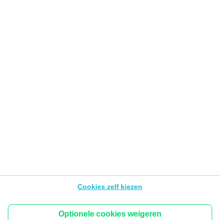
Veilig online
Gebruiksvoorwaarden van de Website
Privacyverklaring
Cookies
PSD2
Wettelijke info &
tarieven
BNP Paribas Fortis Developers Portal
Toegankelijkheid
Volg ons
Hello bank! is het mobiele merk van BNP Paribas Fortis,
Warandeberg 3, 1000 Brussel – België, BTW BE
Cookies zelf kiezen
0403.199.702 - RPR Brussel.
De inhoud van de pagina’s van dit platform kan wijzigen
zonder waarschuwing.
Optionele cookies weigeren