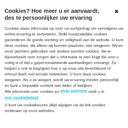
MENU
OPEN
Cookies? Hoe meer u er aanvaardt,
✖
des te persoonlijker uw ervaring
< Terug
Cookies slaan informatie op over uw surfgedrag om vervolgens uw
online ervaring te verbeteren. Strikt noodzakelijke cookies
Controle van de naam van de
garanderen de goede werking en veiligheid van de website. U kunt
deze cookies, die alleen wij kunnen plaatsen, niet weigeren. Wij en
begunstigde: nieuw wapen
onze partners gebruiken ook andere soorten cookies, die er
tegen fraude
bijvoorbeeld voor zorgen dat u informatie te zien krijgt die voor u
nuttig is of dat u gepersonaliseerde aanbiedingen ontvangt. Ze
helpen u ook te begrijpen hoe u op onze site terechtkomt of
Op
16/09/25
inhoud deelt met sociale netwerken. U kunt deze cookies
weigeren. Als u ze weigert, wordt uw ervaring minder persoonlijk
en kunt u bepaalde content niet delen of bekijken.
onze partners
Alle informatie over cookies en
vindt u in
ons cookiebeleid
.
U kunt uw cookiekeuzes altijd wijzigen via de link cookies
onderaan op onze websites.