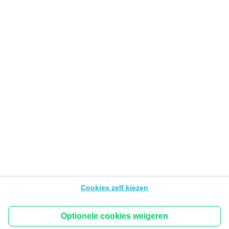
Veilig online
Gebruiksvoorwaarden van de Website
Privacyverklaring
Cookies
PSD2
Wettelijke info &
tarieven
BNP Paribas Fortis Developers Portal
Toegankelijkheid
Volg ons
Hello bank! is het mobiele merk van BNP Paribas Fortis,
Warandeberg 3, 1000 Brussel – België, BTW BE
Cookies zelf kiezen
0403.199.702 - RPR Brussel.
De inhoud van de pagina’s van dit platform kan wijzigen
zonder waarschuwing.
Optionele cookies weigeren