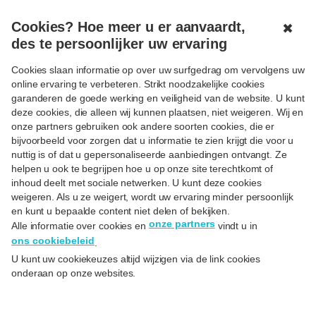
MENU
OPEN
Cookies? Hoe meer u er aanvaardt,
✖
des te persoonlijker uw ervaring
< Terug
Cookies slaan informatie op over uw surfgedrag om vervolgens uw
online ervaring te verbeteren. Strikt noodzakelijke cookies
Het stappenplan om een huis
garanderen de goede werking en veiligheid van de website. U kunt
deze cookies, die alleen wij kunnen plaatsen, niet weigeren. Wij en
te kopen
onze partners gebruiken ook andere soorten cookies, die er
bijvoorbeeld voor zorgen dat u informatie te zien krijgt die voor u
Op
31/01/23
nuttig is of dat u gepersonaliseerde aanbiedingen ontvangt. Ze
helpen u ook te begrijpen hoe u op onze site terechtkomt of
inhoud deelt met sociale netwerken. U kunt deze cookies
weigeren. Als u ze weigert, wordt uw ervaring minder persoonlijk
en kunt u bepaalde content niet delen of bekijken.
onze partners
Alle informatie over cookies en
vindt u in
ons cookiebeleid
.
U kunt uw cookiekeuzes altijd wijzigen via de link cookies
onderaan op onze websites.