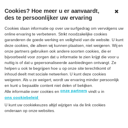
MENU
GESLOTEN
Cookies? Hoe meer u er aanvaardt,
✖
des te persoonlijker uw ervaring
< Terug
Cookies slaan informatie op over uw surfgedrag om vervolgens uw
online ervaring te verbeteren. Strikt noodzakelijke cookies
Een
garanderen de goede werking en veiligheid van de website. U kunt
deze cookies, die alleen wij kunnen plaatsen, niet weigeren. Wij en
huiseigenarenverzekering en
onze partners gebruiken ook andere soorten cookies, die er
hoe het werkt: 9 vragen
bijvoorbeeld voor zorgen dat u informatie te zien krijgt die voor u
nuttig is of dat u gepersonaliseerde aanbiedingen ontvangt. Ze
beantwoord
helpen u ook te begrijpen hoe u op onze site terechtkomt of
inhoud deelt met sociale netwerken. U kunt deze cookies
Op
16/09/24
weigeren. Als u ze weigert, wordt uw ervaring minder persoonlijk
en kunt u bepaalde content niet delen of bekijken.
onze partners
Alle informatie over cookies en
vindt u in
ons cookiebeleid
.
U kunt uw cookiekeuzes altijd wijzigen via de link cookies
onderaan op onze websites.