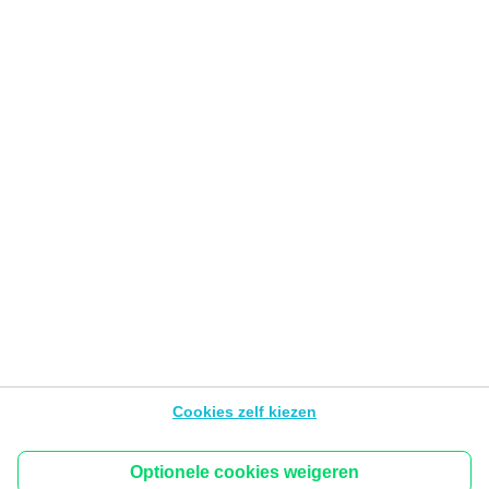
Veilig online
Gebruiksvoorwaarden van de Website
Privacyverklaring
Cookies
PSD2
Wettelijke info &
tarieven
BNP Paribas Fortis Developers Portal
Toegankelijkheid
Volg ons
Hello bank! is het mobiele merk van BNP Paribas Fortis,
Warandeberg 3, 1000 Brussel – België, BTW BE
Cookies zelf kiezen
0403.199.702 - RPR Brussel.
De inhoud van de pagina’s van dit platform kan wijzigen
zonder waarschuwing.
Optionele cookies weigeren