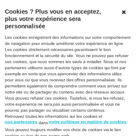
MENU
FERMÉ
Cookies ? Plus vous en acceptez,
✖
plus votre expérience sera
personnalisée
Les cookies enregistrent des informations sur votre comportement
Retour aux FAQ's
de navigation pour ensuite améliorer votre expérience en ligne.
Les cookies strictement nécessaires garantissent le bon
Devenir client·e
fonctionnement et la sécurité du site. Vous ne pouvez pas refuser
ces cookies, que nous sommes les seuls à installer. Nous et nos
partenaires utilisons aussi d’autres types de cookies qui font par
exemple en sorte que vous aperceviez des informations utiles
pour vous ou que vous receviez des offres personnalisées. Ils
permettent également de comprendre comment vous arrivez sur
notre site ou de partager du contenu avec des réseaux sociaux.
Nouveau client Hello bank!
Vous pouvez refuser ces cookies. Toutefois, si vous les refusez,
votre expérience ne sera pas aussi personnalisée et vous ne
pourrez pas partager ou visualiser certains contenus.
Certaines opérations ne sont pas possibles pour moi.
Retrouvez toutes les informations sur les cookies et
Pourquoi et que faire ?
nos partenaires
notre politique en matière de cookies
dans
.
Vous pouvez toujours modifier vos choix de cookies via le lien
Dans le cadre de l’application des mesures
cookies au bas de nos pages web.