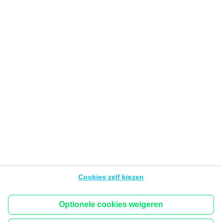
Veilig online
Gebruiksvoorwaarden van de Website
Privacyverklaring
Cookies
PSD2
Wettelijke info &
tarieven
BNP Paribas Fortis Developers Portal
Toegankelijkheid
Volg ons
Hello bank! is het mobiele merk van BNP Paribas Fortis,
Warandeberg 3, 1000 Brussel – België, BTW BE
Cookies zelf kiezen
0403.199.702 - RPR Brussel.
De inhoud van de pagina’s van dit platform kan wijzigen
zonder waarschuwing.
Optionele cookies weigeren