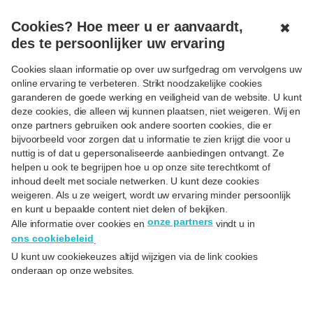
MENU
GESLOTEN
Cookies? Hoe meer u er aanvaardt,
✖
des te persoonlijker uw ervaring
< Terug
Cookies slaan informatie op over uw surfgedrag om vervolgens uw
online ervaring te verbeteren. Strikt noodzakelijke cookies
Kleine ingrepen om slim en
garanderen de goede werking en veiligheid van de website. U kunt
deze cookies, die alleen wij kunnen plaatsen, niet weigeren. Wij en
doeltreffend energie te
onze partners gebruiken ook andere soorten cookies, die er
besparen
bijvoorbeeld voor zorgen dat u informatie te zien krijgt die voor u
nuttig is of dat u gepersonaliseerde aanbiedingen ontvangt. Ze
helpen u ook te begrijpen hoe u op onze site terechtkomt of
Op
29/11/23
inhoud deelt met sociale netwerken. U kunt deze cookies
weigeren. Als u ze weigert, wordt uw ervaring minder persoonlijk
en kunt u bepaalde content niet delen of bekijken.
onze partners
Alle informatie over cookies en
vindt u in
ons cookiebeleid
.
U kunt uw cookiekeuzes altijd wijzigen via de link cookies
onderaan op onze websites.