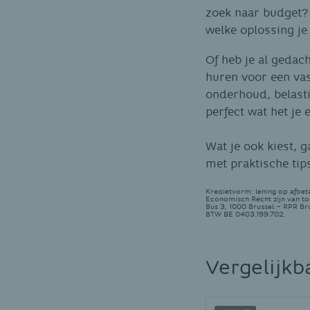
zoek naar budget?
welke oplossing je 
Of heb je al gedac
huren voor een vas
onderhoud, belasti
perfect wat het je
Wat je ook kiest, g
met praktische tip
Kredietvorm: lening op afbeta
Economisch Recht zijn van t
Bus 3, 1000 Brussel – RPR Br
BTW BE 0403.199.702.
Vergelijkb