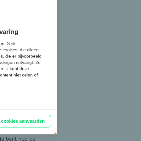
BNP Paribas Fortis,
gens met minimaal
varing
n. Strikt
 cookies, die alleen
, die er bijvoorbeeld
biedingen ontvangt. Ze
en. U kunt deze
ontent niet delen of
traatbeeld
ct op het milieu –
voor jou?
Ontdek
e cookies aanvaarden
je bent nog op