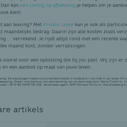
 Dan kan
een Lening op afbetaling
je helpen om je aankoo
ook kiest.
ht aan leasing? Met
Private Lease
kan je ook als particul
t maandelijks bedrag. Daarin zijn alle kosten zoals verz
ng … verrekend. Je rijdt altijd rond met een recente w
 elke maand kost, zonder verrassingen.
a vooral voor een oplossing die bij jou past. Wij zijn er 
s en een aanbod op maat van jouw leven.
ling. De bepalingen inzake consumentenkrediet in hoofdstuk 1 van titel 4 van boek VII 
oepassing. Onder voorbehoud van aanvaarding van uw aanvraag door Alpha Credit nv, k
ussel – BTW BE 0445.781.316. Verbonden agent: BNP Paribas Fortis nv, Warandeberg 3,
are artikels