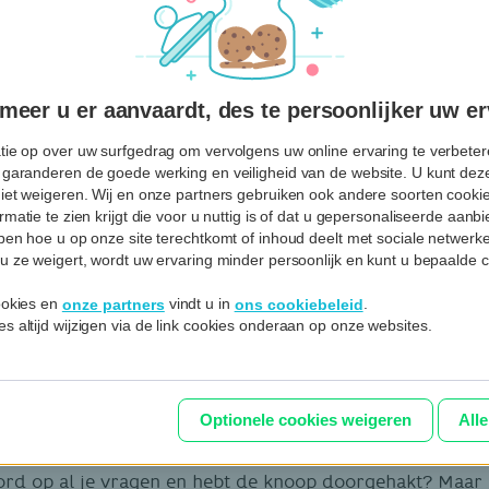
op Touring CarSelect, een online platform van partner 
aanbod jonge en betrouwbare tweedehands- en stockwa
eer u er aanvaardt, des te persoonlijker uw er
rSelect
tie op over uw surfgedrag om vervolgens uw online ervaring te verbetere
 garanderen de goede werking en veiligheid van de website. U kunt deze
achte mobiliteit?
niet weigeren. Wij en onze partners gebruiken ook andere soorten cookies
rmatie te zien krijgt die voor u nuttig is of dat u gepersonaliseerde aan
jpen hoe u op onze site terechtkomt of inhoud deelt met sociale netwerk
u ze weigert, wordt uw ervaring minder persoonlijk en kunt u bepaalde c
board … Je ziet ze de laatste jaren steeds vaker in het s
obiliteit – transportmiddelen met weinig tot geen impa
cookies en
vindt u in
.
onze partners
ons cookiebeleid
pmars bezig. Wat zijn de mogelijkheden? En is het iets 
s altijd wijzigen via de link cookies onderaan op onze websites.
hte mobiliteit
.
og het budget
Optionele cookies weigeren
All
rd op al je vragen en hebt de knoop doorgehakt? Maar 