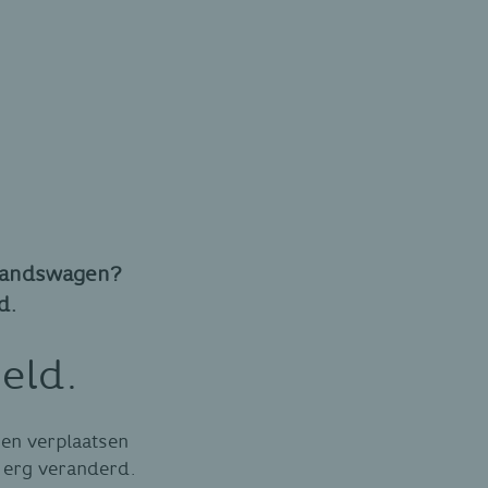
ehandswagen?
d.
eld.
nnen verplaatsen
n erg veranderd.