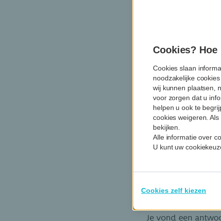
Goed om te weten: 
vind je een ruim 
1 jaar garantie.
Cookies? Hoe m
Ontdek Touring Ca
Cookies slaan informa
noodzakelijke cookies
Wat is z
wij kunnen plaatsen, 
voor zorgen dat u info
helpen u ook te begri
cookies weigeren. Als 
Step, e-bike, hover
bekijken.
opduiken. Zachte m
Alle informatie over 
is aan een heuse o
U kunt uw cookiekeuze
hier alles over zac
En nu n
Cookies zelf kiezen
Je vond een antwoo