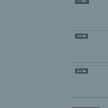
HOME
BANK
BANK