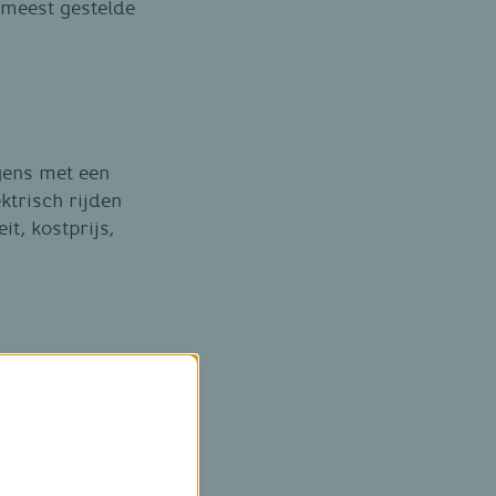
 meest gestelde
gens met een
ktrisch rijden
it, kostprijs,
eke
 zelf je favoriete
kbaar is? Lijst
de
ing neemt.