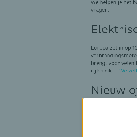
We helpen je het 
vragen.
Elektris
Europa zet in op 
verbrandingsmotor
brengt voor velen h
rijbereik …
We zett
Nieuw o
Naast de vraag of 
verbrandingsmotor,
kleur en opties kie
pro’s en contra’s