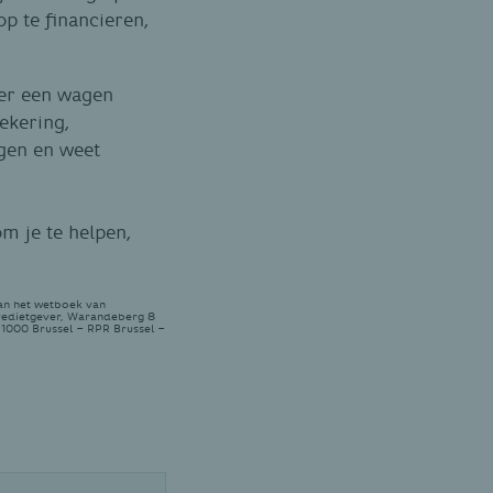
p te financieren,
ier een wagen
ekering,
agen en weet
om je te helpen,
van het wetboek van
redietgever, Warandeberg 8
 1000 Brussel – RPR Brussel –