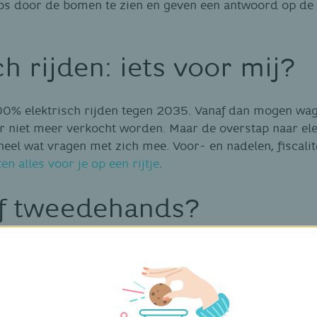
bos door de bomen te zien en geven een antwoord op de
ch rijden: iets voor mij?
100% elektrisch rijden tegen 2035. Vanaf dan mogen wa
 niet meer verkocht worden. Maar de overstap naar ele
eel wat vragen met zich mee. Voor- en nadelen, fiscalite
en alles voor je op een rijtje
.
f tweedehands?
je moet kiezen voor een elektrische wagen of een klassi
 is er nog de keuze tussen nieuw en tweedehands. Wil je
zen? Of wil je vooral een betaalbare auto die snel beschi
 van nieuwe en tweedehandsauto’s
op voor je een besliss