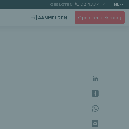
GESLOTEN
02 433 41 41
NL
AANMELDEN
Open een rekening