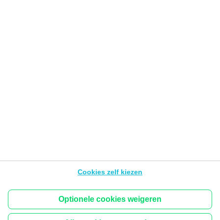
Veilig online
Gebruiksvoorwaarden van de Website
Privacyverklaring
Cookies
PSD2
Wettelijke info &
tarieven
BNP Paribas Fortis Developers Portal
Toegankelijkheid
Volg ons
Hello bank! is het mobiele merk van BNP Paribas Fortis,
Warandeberg 3, 1000 Brussel – België, BTW BE
Cookies zelf kiezen
0403.199.702 - RPR Brussel.
De inhoud van de pagina’s van dit platform kan wijzigen
zonder waarschuwing.
Optionele cookies weigeren