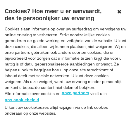
MENU
OPEN
Cookies? Hoe meer u er aanvaardt,
✖
des te persoonlijker uw ervaring
< Terug
Cookies slaan informatie op over uw surfgedrag om vervolgens uw
online ervaring te verbeteren. Strikt noodzakelijke cookies
Nieuwe of tweedehands-
garanderen de goede werking en veiligheid van de website. U kunt
deze cookies, die alleen wij kunnen plaatsen, niet weigeren. Wij en
auto: pro’s en contra’s
onze partners gebruiken ook andere soorten cookies, die er
bijvoorbeeld voor zorgen dat u informatie te zien krijgt die voor u
Op
31/01/25
nuttig is of dat u gepersonaliseerde aanbiedingen ontvangt. Ze
helpen u ook te begrijpen hoe u op onze site terechtkomt of
inhoud deelt met sociale netwerken. U kunt deze cookies
weigeren. Als u ze weigert, wordt uw ervaring minder persoonlijk
en kunt u bepaalde content niet delen of bekijken.
onze partners
Alle informatie over cookies en
vindt u in
ons cookiebeleid
.
U kunt uw cookiekeuzes altijd wijzigen via de link cookies
onderaan op onze websites.