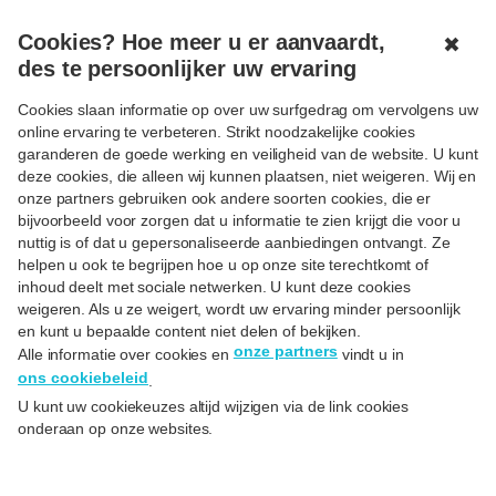
MENU
GESLOTEN
Cookies? Hoe meer u er aanvaardt,
✖
des te persoonlijker uw ervaring
Cookies slaan informatie op over uw surfgedrag om vervolgens uw
online ervaring te verbeteren. Strikt noodzakelijke cookies
garanderen de goede werking en veiligheid van de website. U kunt
deze cookies, die alleen wij kunnen plaatsen, niet weigeren. Wij en
Gratis oplossingen om
onze partners gebruiken ook andere soorten cookies, die er
je geld te beheren
bijvoorbeeld voor zorgen dat u informatie te zien krijgt die voor u
nuttig is of dat u gepersonaliseerde aanbiedingen ontvangt. Ze
helpen u ook te begrijpen hoe u op onze site terechtkomt of
inhoud deelt met sociale netwerken. U kunt deze cookies
weigeren. Als u ze weigert, wordt uw ervaring minder persoonlijk
en kunt u bepaalde content niet delen of bekijken.
Word gratis Hello
onze partners
Alle informatie over cookies en
vindt u in
ons cookiebeleid
.
U kunt uw cookiekeuzes altijd wijzigen via de link cookies
onderaan op onze websites.