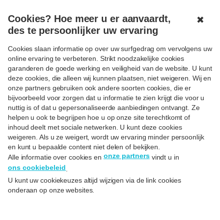
MENU
OPEN
Cookies? Hoe meer u er aanvaardt,
✖
des te persoonlijker uw ervaring
Cookies slaan informatie op over uw surfgedrag om vervolgens uw
online ervaring te verbeteren. Strikt noodzakelijke cookies
garanderen de goede werking en veiligheid van de website. U kunt
VIKING DEAL
deze cookies, die alleen wij kunnen plaatsen, niet weigeren. Wij en
onze partners gebruiken ook andere soorten cookies, die er
bijvoorbeeld voor zorgen dat u informatie te zien krijgt die voor u
nuttig is of dat u gepersonaliseerde aanbiedingen ontvangt. Ze
helpen u ook te begrijpen hoe u op onze site terechtkomt of
De Viking Deal behoort voortaan tot het
inhoud deelt met sociale netwerken. U kunt deze cookies
verleden …
weigeren. Als u ze weigert, wordt uw ervaring minder persoonlijk
Maar heel wat andere voordelen wachten op je!
en kunt u bepaalde content niet delen of bekijken.
onze partners
Alle informatie over cookies en
vindt u in
ons cookiebeleid
.
U kunt uw cookiekeuzes altijd wijzigen via de link cookies
onderaan op onze websites.