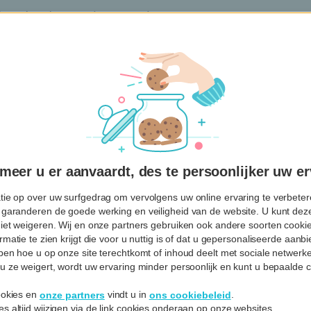
loos betalen zonder pincode
nkopen tot 50 euro, of zolang de som van
lgende betalingen zonder pincode niet hoger is dan
o.
 met je smartphone of smartwatch
 debetkaart te koppelen aan Apple Pay, Google Pay of
Pay.
op restaurant, online of zelfs op tolwegen
eer u er aanvaardt, des te persoonlijker uw er
instellingen van je debetkaart aanpassen
tie op over uw surfgedrag om vervolgens uw online ervaring te verbetere
time via de Hello bank! app.
 garanderen de goede werking en veiligheid van de website. U kunt deze
niet weigeren. Wij en onze partners gebruiken ook andere soorten cookies
rmatie te zien krijgt die voor u nuttig is of dat u gepersonaliseerde aan
jpen hoe u op onze site terechtkomt of inhoud deelt met sociale netwerk
Ik open mijn betaalrekening
u ze weigert, wordt uw ervaring minder persoonlijk en kunt u bepaalde c
cookies en
vindt u in
.
onze partners
ons cookiebeleid
s altijd wijzigen via de link cookies onderaan op onze websites.