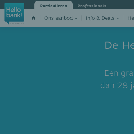
Particulieren
Professionals
Ons aanbod
Info & Deals
He
De He
Een gra
dan 28 j