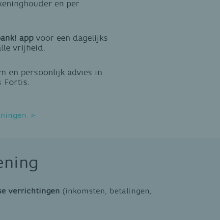
keninghouder en per
bank! app
voor een dagelijks
lle vrijheid.
m en persoonlijk advies in
 Fortis.
eningen
ening
se verrichtingen
(inkomsten, betalingen,