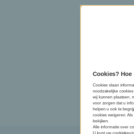
Contact
voor aa
opeenvo
100 eur
Betalen
door je
Garmin 
Betalen 
Cookies? Hoe m
Zelf de 
Cookies slaan informa
in real 
noodzakelijke cookies
wij kunnen plaatsen, 
voor zorgen dat u info
helpen u ook te begri
cookies weigeren. Als 
bekijken.
Alle informatie over 
U kunt uw cookiekeuze