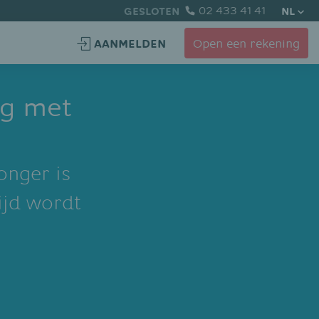
GESLOTEN
02 433 41 41
NL
AANMELDEN
Open een rekening
ng met
onger is
ijd wordt