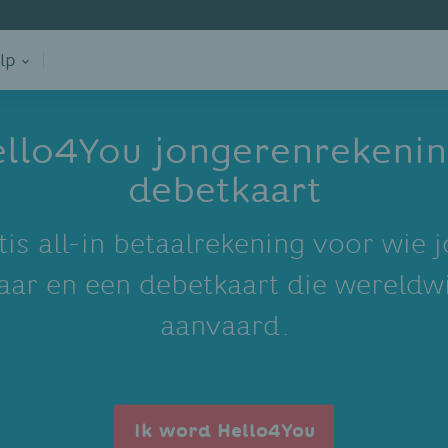
lp
llo4You jongerenrekeni
debetkaart
tis all-in betaalrekening voor wie j
aar en een debetkaart die wereldw
aanvaard.
Ik word Hello4You