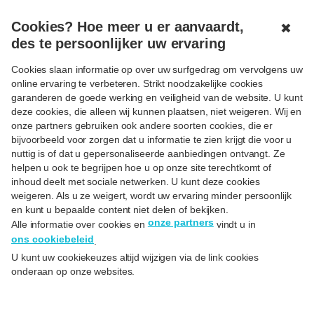
MENU
GESLOTEN
Cookies? Hoe meer u er aanvaardt,
✖
des te persoonlijker uw ervaring
Cookies slaan informatie op over uw surfgedrag om vervolgens uw
online ervaring te verbeteren. Strikt noodzakelijke cookies
Terug naar FAQ's
garanderen de goede werking en veiligheid van de website. U kunt
deze cookies, die alleen wij kunnen plaatsen, niet weigeren. Wij en
Help & Support
onze partners gebruiken ook andere soorten cookies, die er
bijvoorbeeld voor zorgen dat u informatie te zien krijgt die voor u
nuttig is of dat u gepersonaliseerde aanbiedingen ontvangt. Ze
helpen u ook te begrijpen hoe u op onze site terechtkomt of
inhoud deelt met sociale netwerken. U kunt deze cookies
weigeren. Als u ze weigert, wordt uw ervaring minder persoonlijk
en kunt u bepaalde content niet delen of bekijken.
onze partners
Alle informatie over cookies en
vindt u in
Help & Support
ons cookiebeleid
.
U kunt uw cookiekeuzes altijd wijzigen via de link cookies
Ik denk dat ik slachtoffer werd van fraude, wat moet ik
onderaan op onze websites.
doen?
Hoe controleer en wijzig ik mijn persoonlijke gegevens?